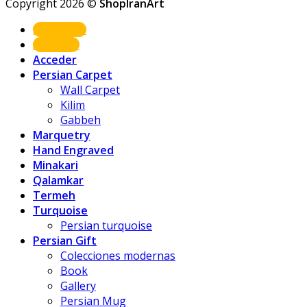
Copyright 2026 ©
ShopIranArt
Shop Now
About us
Acceder
Persian Carpet
Wall Carpet
Kilim
Gabbeh
Marquetry
Hand Engraved
Minakari
Qalamkar
Termeh
Turquoise
Persian turquoise
Persian Gift
Colecciones modernas
Book
Gallery
Persian Mug