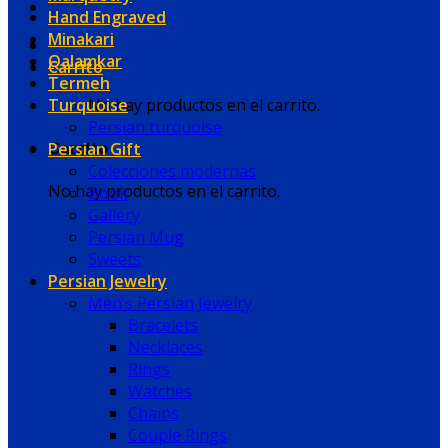
Hand Engraved
Minakari
Qalamkar
Carrito
Termeh
Turquoise
No hay productos en el carrito.
Persian turquoise
Persian Gift
Carrito
Colecciones modernas
No hay productos en el carrito.
Book
Gallery
Persian Mug
Sweets
Persian Jewelry
Men’s Persian Jewelry
Bracelets
Necklaces
Rings
Watches
Chains
Couple Rings