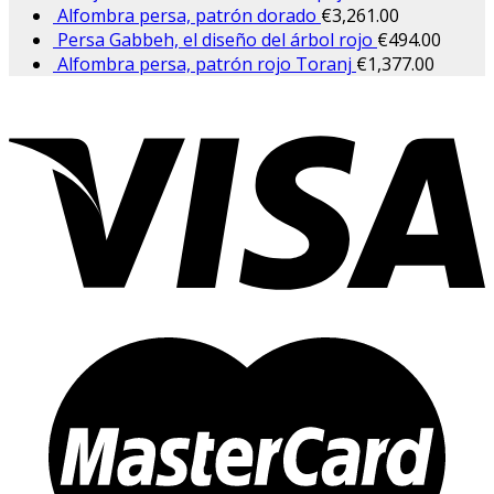
Alfombra persa, patrón dorado
€
3,261.00
Persa Gabbeh, el diseño del árbol rojo
€
494.00
Alfombra persa, patrón rojo Toranj
€
1,377.00