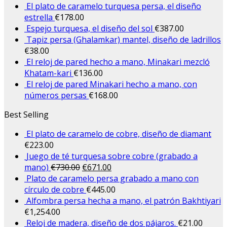
El plato de caramelo turquesa persa, el diseño
estrella
€
178.00
Espejo turquesa, el diseño del sol
€
387.00
Tapiz persa (Ghalamkar) mantel, diseño de ladrillos
€
38.00
El reloj de pared hecho a mano, Minakari mezcló
Khatam-kari
€
136.00
El reloj de pared Minakari hecho a mano, con
números persas
€
168.00
Best Selling
El plato de caramelo de cobre, diseño de diamant
€
223.00
Juego de té turquesa sobre cobre (grabado a
mano)
€
730.00
€
671.00
Plato de caramelo persa grabado a mano con
círculo de cobre
€
445.00
Alfombra persa hecha a mano, el patrón Bakhtiyari
€
1,254.00
Reloj de madera, diseño de dos pájaros.
€
21.00