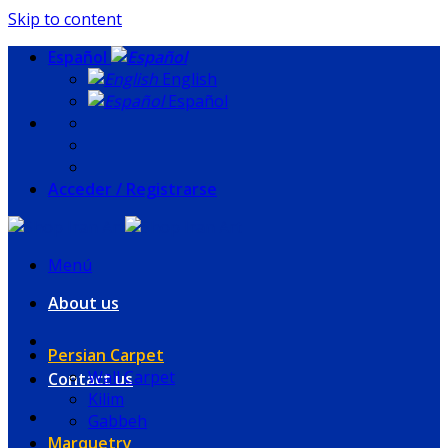
Skip to content
Español
English
Español
Acceder / Registrarse
Menú
About us
Persian Carpet
Wall Carpet
Contact us
Kilim
Gabbeh
Marquetry