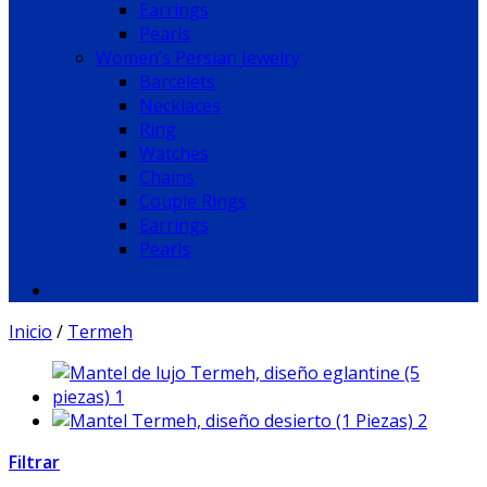
Earrings
Pearls
Women’s Persian Jewelry
Barcelets
Necklaces
Ring
Watches
Chains
Couple Rings
Earrings
Pearls
Inicio
/
Termeh
Filtrar