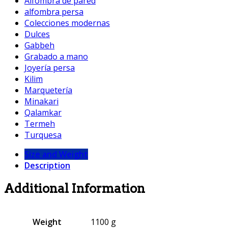
Alfombra de pared
alfombra persa
Colecciones modernas
Dulces
Gabbeh
Grabado a mano
Joyería persa
Kilim
Marquetería
Minakari
Qalamkar
Termeh
Turquesa
Size and Weight
Description
Additional Information
Weight
1100 g