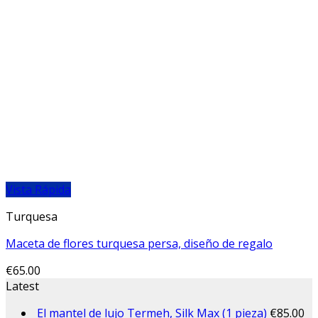
Vista Rápida
Turquesa
Maceta de flores turquesa persa, diseño de regalo
€
65.00
Latest
El mantel de lujo Termeh, Silk Max (1 pieza)
€
85.00