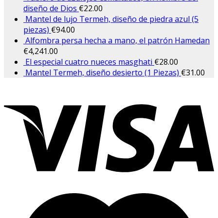
diseño de Dios
€
22.00
Mantel de lujo Termeh, diseño de piedra azul (5
piezas)
€
94.00
Alfombra persa hecha a mano, el patrón Hamedan
€
4,241.00
El especial cuatro nueces masghati
€
28.00
Mantel Termeh, diseño desierto (1 Piezas)
€
31.00