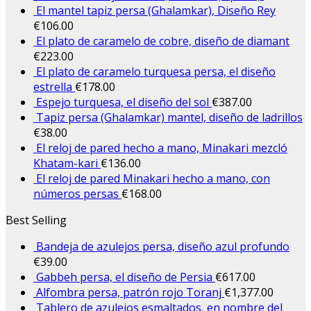
El mantel tapiz persa (Ghalamkar), Diseño Rey
€
106.00
El plato de caramelo de cobre, diseño de diamant
€
223.00
El plato de caramelo turquesa persa, el diseño
estrella
€
178.00
Espejo turquesa, el diseño del sol
€
387.00
Tapiz persa (Ghalamkar) mantel, diseño de ladrillos
€
38.00
El reloj de pared hecho a mano, Minakari mezcló
Khatam-kari
€
136.00
El reloj de pared Minakari hecho a mano, con
números persas
€
168.00
Best Selling
Bandeja de azulejos persa, diseño azul profundo
€
39.00
Gabbeh persa, el diseño de Persia
€
617.00
Alfombra persa, patrón rojo Toranj
€
1,377.00
Tablero de azulejos esmaltados, en nombre del