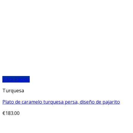
Vista Rápida
Turquesa
Plato de caramelo turquesa persa, diseño de pajarito
€
183.00