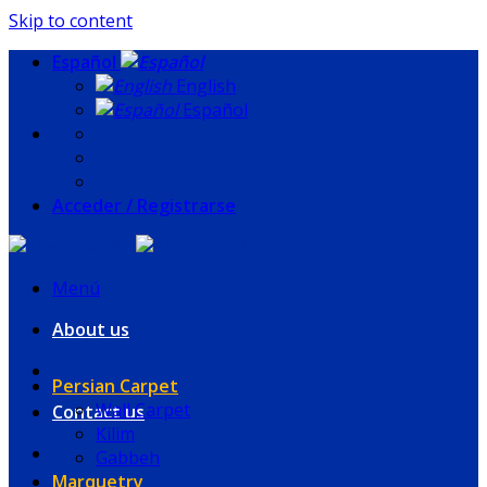
Skip to content
Español
English
Español
Acceder / Registrarse
Menú
About us
Persian Carpet
Wall Carpet
Contact us
Kilim
Gabbeh
Marquetry