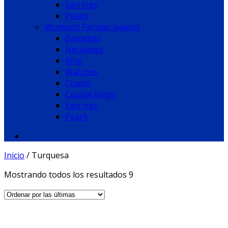
Earrings
Pearls
Women’s Persian Jewelry
Barcelets
Necklaces
Ring
Watches
Chains
Couple Rings
Earrings
Pearls
Inicio
/
Turquesa
Mostrando todos los resultados 9