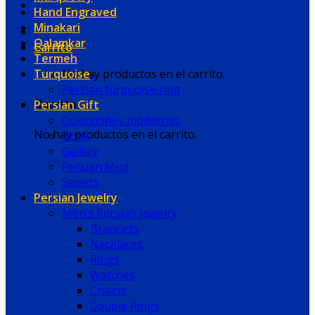
Hand Engraved
Minakari
Qalamkar
Carrito
Termeh
Turquoise
No hay productos en el carrito.
Persian turquoise ring
Persian Gift
Carrito
Colecciones modernas
No hay productos en el carrito.
Book
Gallery
Persian Mug
Sweets
Persian Jewelry
Men’s Persian Jewelry
Bracelets
Necklaces
Rings
Watches
Chains
Couple Rings