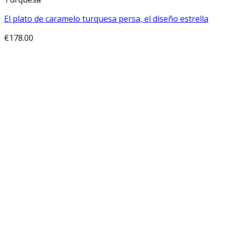
El plato de caramelo turquesa persa, el diseño estrella
€
178.00