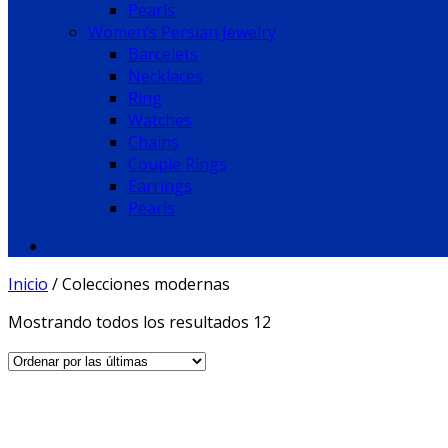
Pearls
Women’s Persian Jewelry
Barcelets
Necklaces
Ring
Watches
Chains
Couple Rings
Earrings
Pearls
Inicio
/
Colecciones modernas
Mostrando todos los resultados 12