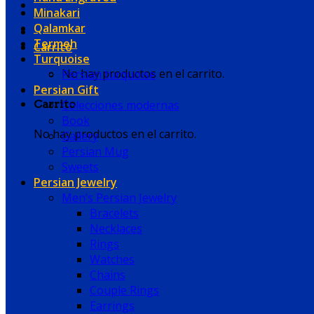
Minakari
Qalamkar
Termeh
Carrito
Turquoise
No hay productos en el carrito.
Persian turquoise
Persian Gift
Colecciones modernas
Carrito
Book
No hay productos en el carrito.
Gallery
Persian Mug
Sweets
Persian Jewelry
Men’s Persian Jewelry
Bracelets
Necklaces
Rings
Watches
Chains
Couple Rings
Earrings