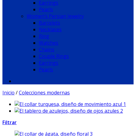
Earrings
Pearls
Women’s Persian Jewelry
Barcelets
Necklaces
Ring
Watches
Chains
Couple Rings
Earrings
Pearls
Inicio
/
Colecciones modernas
Filtrar