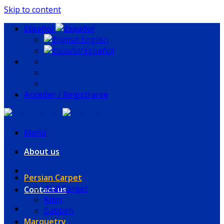
Skip to content
Español
English
Español
Acceder / Registrarse
Menú
About us
Persian Carpet
Wall Carpet
Contact us
Kilim
Gabbeh
Marquetry