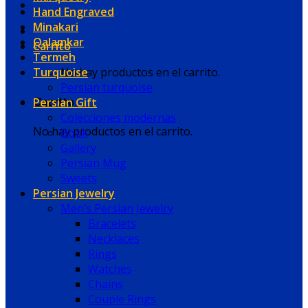
Hand Engraved
Minakari
Qalamkar
Carrito
Termeh
Turquoise
No hay productos en el carrito.
Persian turquoise
Persian Gift
Carrito
Colecciones modernas
No hay productos en el carrito.
Book
Gallery
Persian Mug
Sweets
Persian Jewelry
Men’s Persian Jewelry
Bracelets
Necklaces
Rings
Watches
Chains
Couple Rings