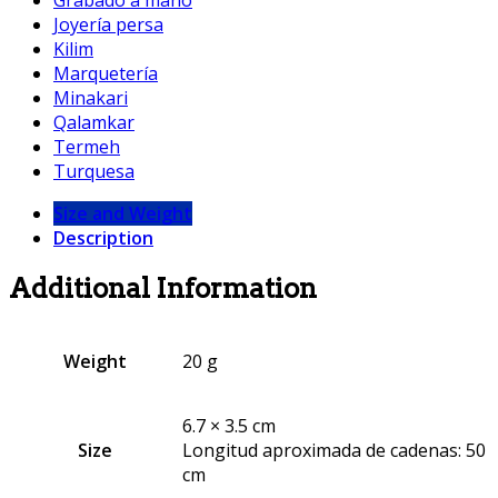
Joyería persa
Kilim
Marquetería
Minakari
Qalamkar
Termeh
Turquesa
Size and Weight
Description
Additional Information
Weight
20 g
6.7 × 3.5 cm
Size
Longitud aproximada de cadenas: 50
cm