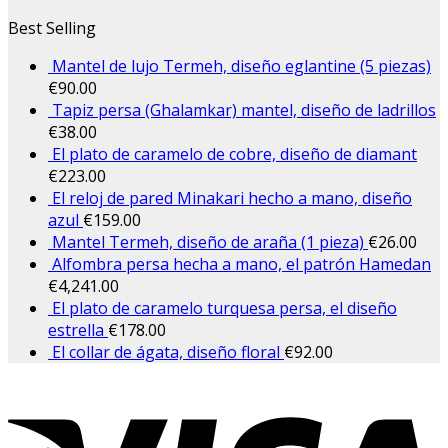
Best Selling
Mantel de lujo Termeh, diseño eglantine (5 piezas)
€
90.00
Tapiz persa (Ghalamkar) mantel, diseño de ladrillos
€
38.00
El plato de caramelo de cobre, diseño de diamant
€
223.00
El reloj de pared Minakari hecho a mano, diseño
azul
€
159.00
Mantel Termeh, diseño de araña (1 pieza)
€
26.00
Alfombra persa hecha a mano, el patrón Hamedan
€
4,241.00
El plato de caramelo turquesa persa, el diseño
estrella
€
178.00
El collar de ágata, diseño floral
€
92.00