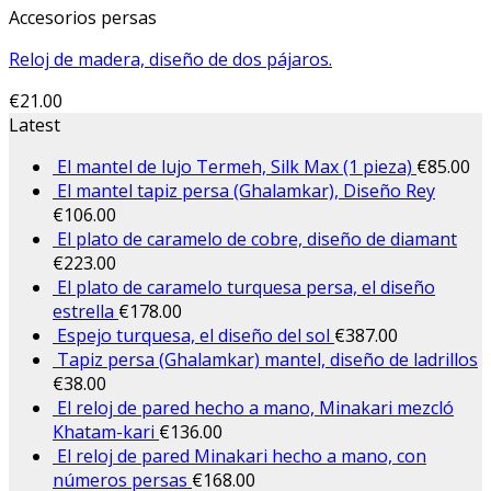
Accesorios persas
Reloj de madera, diseño de dos pájaros.
€
21.00
Latest
El mantel de lujo Termeh, Silk Max (1 pieza)
€
85.00
El mantel tapiz persa (Ghalamkar), Diseño Rey
€
106.00
El plato de caramelo de cobre, diseño de diamant
€
223.00
El plato de caramelo turquesa persa, el diseño
estrella
€
178.00
Espejo turquesa, el diseño del sol
€
387.00
Tapiz persa (Ghalamkar) mantel, diseño de ladrillos
€
38.00
El reloj de pared hecho a mano, Minakari mezcló
Khatam-kari
€
136.00
El reloj de pared Minakari hecho a mano, con
números persas
€
168.00