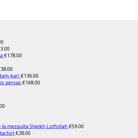
00
3.00
la
€
178.00
€
38.00
atam-kari
€
136.00
os persas
€
168.00
.00
e la mezquita Sheikh Lotfollah
€
59.00
stacho)
€
28.00