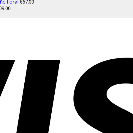
ño floral
€
67.00
09.00