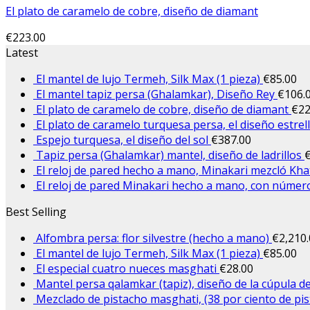
El plato de caramelo de cobre, diseño de diamant
€
223.00
Latest
El mantel de lujo Termeh, Silk Max (1 pieza)
€
85.00
El mantel tapiz persa (Ghalamkar), Diseño Rey
€
106.
El plato de caramelo de cobre, diseño de diamant
€
22
El plato de caramelo turquesa persa, el diseño estrel
Espejo turquesa, el diseño del sol
€
387.00
Tapiz persa (Ghalamkar) mantel, diseño de ladrillos
El reloj de pared hecho a mano, Minakari mezcló Kh
El reloj de pared Minakari hecho a mano, con númer
Best Selling
Alfombra persa: flor silvestre (hecho a mano)
€
2,210
El mantel de lujo Termeh, Silk Max (1 pieza)
€
85.00
El especial cuatro nueces masghati
€
28.00
Mantel persa qalamkar (tapiz), diseño de la cúpula d
Mezclado de pistacho masghati, (38 por ciento de pi