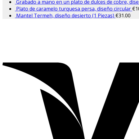
Grabado a mano en un plato de dulces de cobre, dise
Plato de caramelo turquesa persa, diseño circular
€
1
Mantel Termeh, diseño desierto (1 Piezas)
€
31.00