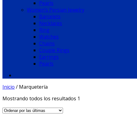
Pearls
Women’s Persian Jewelry
Barcelets
Necklaces
Ring
Watches
Chains
Couple Rings
Earrings
Pearls
Inicio
/
Marquetería
Mostrando todos los resultados 1