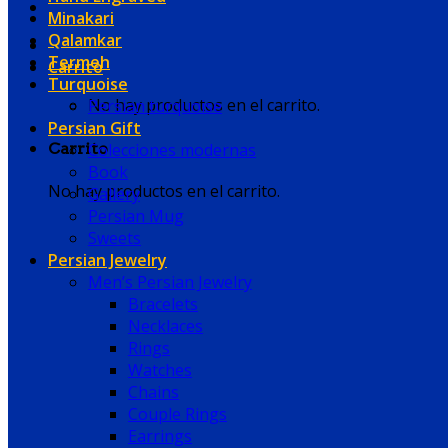
Minakari
Qalamkar
Termeh
Carrito
Turquoise
No hay productos en el carrito.
Persian turquoise
Persian Gift
Colecciones modernas
Carrito
Book
No hay productos en el carrito.
Gallery
Persian Mug
Sweets
Persian Jewelry
Men’s Persian Jewelry
Bracelets
Necklaces
Rings
Watches
Chains
Couple Rings
Earrings