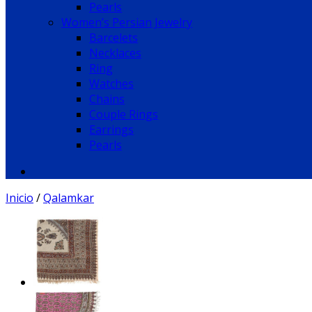
Pearls
Women’s Persian Jewelry
Barcelets
Necklaces
Ring
Watches
Chains
Couple Rings
Earrings
Pearls
Inicio
/
Qalamkar