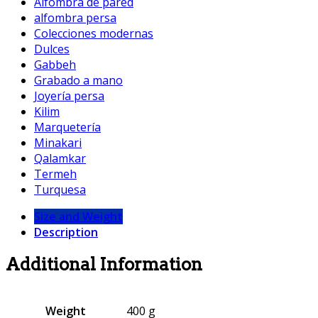
Alfombra de pared
alfombra persa
Colecciones modernas
Dulces
Gabbeh
Grabado a mano
Joyería persa
Kilim
Marquetería
Minakari
Qalamkar
Termeh
Turquesa
Size and Weight
Description
Additional Information
Weight
400 g