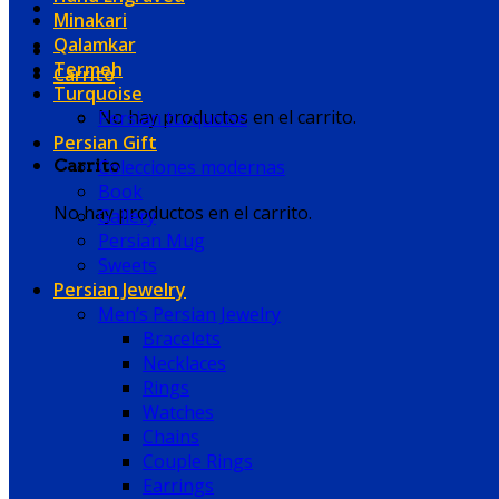
Minakari
Qalamkar
Termeh
Carrito
Turquoise
No hay productos en el carrito.
Persian turquoise
Persian Gift
Colecciones modernas
Carrito
Book
No hay productos en el carrito.
Gallery
Persian Mug
Sweets
Persian Jewelry
Men’s Persian Jewelry
Bracelets
Necklaces
Rings
Watches
Chains
Couple Rings
Earrings