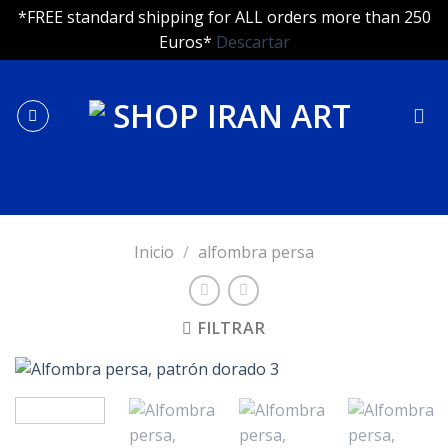
*FREE standard shipping for ALL orders more than 250
Euros*
Descartar
Skip
to
content
Inicio
/
alfombra persa
FILTRAR